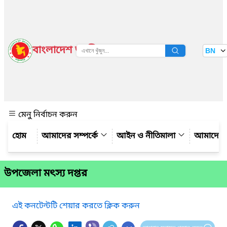
বাংলাদেশ জাতীয় তথ্য বাতায়ন
BN
দেখুন
মেনু নির্বাচন করুন
আমাদের সম্পর্কে
আইন ও নীতিমালা
আমাদের 
উপজেলা মৎস্য দপ্তর
এই কনটেন্টটি শেয়ার করতে ক্লিক করুন