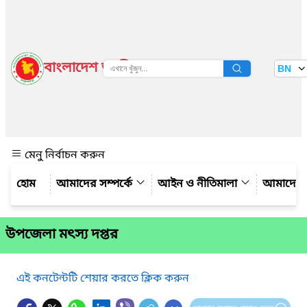
বাংলাদেশ জাতীয় তথ্য বাতায়ন
BN
দেখুন
মেনু নির্বাচন করুন
আমাদের সম্পর্কে
আইন ও নীতিমালা
আমাদের 
উপজেলা মৎস্য দপ্তর
এই কনটেন্টটি শেয়ার করতে ক্লিক করুন