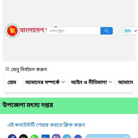
বাংলাদেশ জাতীয় তথ্য বাতায়ন
BN
দেখুন
মেনু নির্বাচন করুন
আমাদের সম্পর্কে
আইন ও নীতিমালা
আমাদের 
উপজেলা মৎস্য দপ্তর
এই কনটেন্টটি শেয়ার করতে ক্লিক করুন