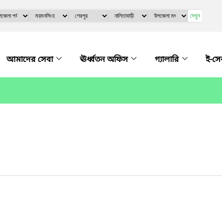
দেখুন
আমাদের সেবা
ঊর্ধ্বতন অফিস
গ্যালারি
ই-সে