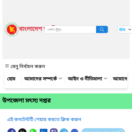
বাংলাদেশ জাতীয় তথ্য বাতায়ন
BN
দেখুন
মেনু নির্বাচন করুন
আমাদের সম্পর্কে
আইন ও নীতিমালা
আমাদের 
উপজেলা মৎস্য দপ্তর
এই কনটেন্টটি শেয়ার করতে ক্লিক করুন