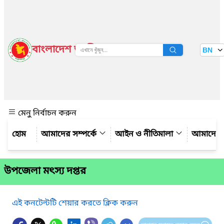
বাংলাদেশ জাতীয় তথ্য বাতায়ন
BN
দেখুন
মেনু নির্বাচন করুন
আমাদের সম্পর্কে
আইন ও নীতিমালা
আমাদের 
উপজেলা মৎস্য দপ্তর
এই কনটেন্টটি শেয়ার করতে ক্লিক করুন