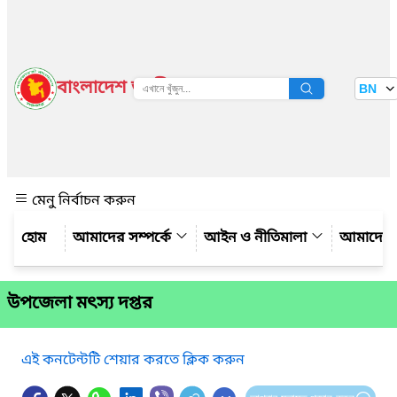
বাংলাদেশ জাতীয় তথ্য বাতায়ন
BN
দেখুন
মেনু নির্বাচন করুন
আমাদের সম্পর্কে
আইন ও নীতিমালা
আমাদের 
উপজেলা মৎস্য দপ্তর
এই কনটেন্টটি শেয়ার করতে ক্লিক করুন