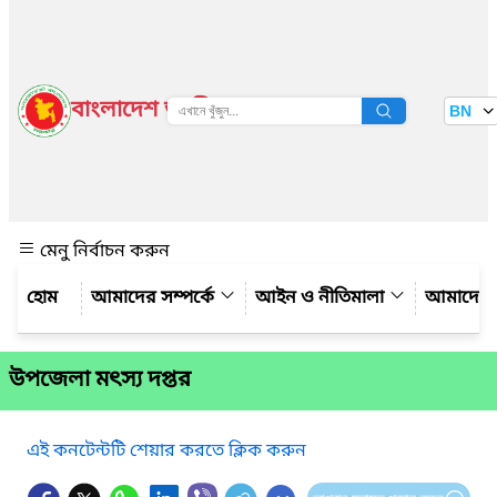
বাংলাদেশ জাতীয় তথ্য বাতায়ন
BN
দেখুন
মেনু নির্বাচন করুন
আমাদের সম্পর্কে
আইন ও নীতিমালা
আমাদের 
উপজেলা মৎস্য দপ্তর
এই কনটেন্টটি শেয়ার করতে ক্লিক করুন