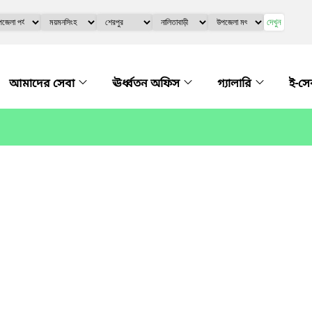
দেখুন
আমাদের সেবা
ঊর্ধ্বতন অফিস
গ্যালারি
ই-সে