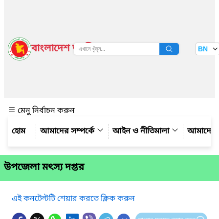
বাংলাদেশ জাতীয় তথ্য বাতায়ন
BN
দেখুন
মেনু নির্বাচন করুন
আমাদের সম্পর্কে
আইন ও নীতিমালা
আমাদের 
উপজেলা মৎস্য দপ্তর
এই কনটেন্টটি শেয়ার করতে ক্লিক করুন