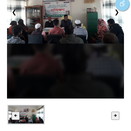
❮
❯
🡸
🡺