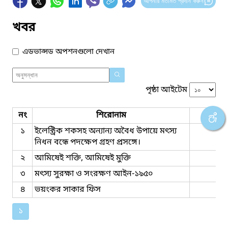
আপনার মতামত প্রদান করুন
খবর
এডভান্সড অপশনগুলো দেখান
পৃষ্ঠা আইটেম
নং
শিরোনাম
ফাইল
১
ইলেক্ট্রিক শকসহ অন্যান্য অবৈধ উপায়ে মৎস্য
নিধন বন্ধে পদক্ষেপ গ্রহণ প্রসঙ্গে।
২
আমিষেই শক্তি, আমিষেই মুক্তি
৩
মৎস্য সুরক্ষা ও সংরক্ষণ আইন-১৯৫০
৪
ভয়ংকর সাকার ফিস
১