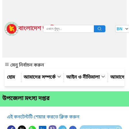
বাংলাদেশ জাতীয় তথ্য বাতায়ন
BN
দেখুন
মেনু নির্বাচন করুন
আমাদের সম্পর্কে
আইন ও নীতিমালা
আমাদের 
উপজেলা মৎস্য দপ্তর
এই কনটেন্টটি শেয়ার করতে ক্লিক করুন